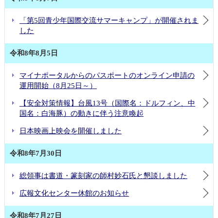
7月3日 総領事はカルロ・ダンドレア（Carlo D’Andrea）中国EU商会副会頭、上海支部主席と懇談しました
6月30日 総領事は日本人留学生と懇談しました
「第5回青少年国際交流サマーキャンプ」が開催されま
した
6月27日 総領事は「2026年 上海・大阪交流少年サッカー教室」を参観し挨拶しました
6月26日 総領事は第28回華東地域日商倶楽部懇談会に出席しました
令和8年8月5日
マイナポータルからのパスポートのオンライン申請の
運用開始（8月25日～）
【安全対策情報】台風13号（国際名：ドルフィン、中
国名：白海豚）の動きに伴う注意喚起
日本映画上映会を開催しました
令和8年7月30日
総領事は書道・篆刻家の師村妙石氏と懇談しました
広報文化センター休館のお知らせ
令和8年7月27日