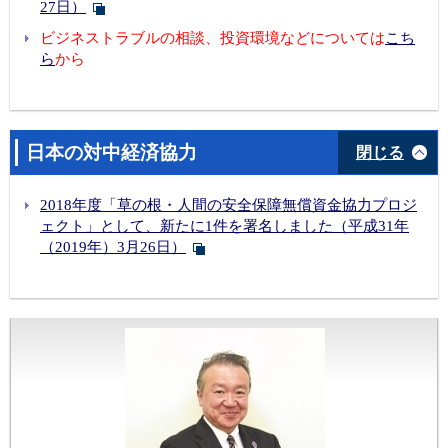
27日）
ビジネストラブルの相談、投資環境などについては
こち
ら
から
日本の対中経済協力
閉じる
2018年度「草の根・人間の安全保障無償資金協力プロジ
ェクト」として、新たに1件を署名しました（平成31年
（2019年）3月26日）