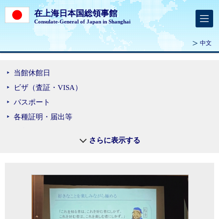
在上海日本国総領事館
Consulate-General of Japan in Shanghai
中文
当館休館日
ビザ（査証・VISA）
パスポート
各種証明・届出等
在留届
さらに表示する
在外選挙
マイナンバーカードの申
請・交付
領事出張サービス
安全の手引き