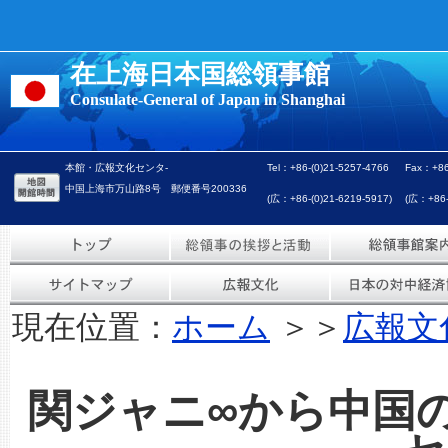
在上海日本国総領事館
Consulate-General of Japan in Shanghai
本館・広報文化センタ-
Tel：+86-(0)21-5257-4766
Fax：+86
中国上海市万山路8号 郵便番号200336
(広：+86-(0)21-6219-5917)
(広：+86-(
現在位置：
ホーム
＞＞
広報文
関ジャニ∞から中国