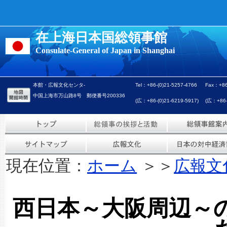
在上海日本国総領事館
Consulate-General of Japan in Shanghai
本館・広報文化センタ-
Tel：+86-(0)21-5257-4766
Fax：+86
中国上海市万山路8号 郵便番号200336
(広：+86-(0)21-6219-5917)
(広：+86-(
現在位置：
ホーム
＞＞
広報文
西日本～大阪周辺～