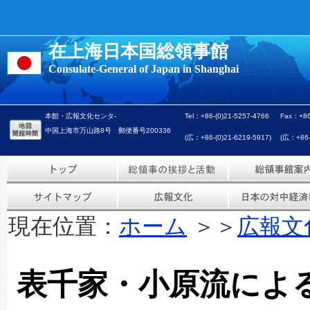
在上海日本国総領事館
Consulate-General of Japan in Shanghai
本館・広報文化センタ-
Tel：+86-(0)21-5257-4766
Fax：+86
中国上海市万山路8号 郵便番号200336
(広：+86-(0)21-6219-5917)
(広：+86-(
現在位置：
ホーム
＞＞
広報文
表千家・小原流によ