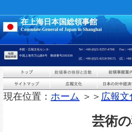
在上海日本国総領事館
Consulate-General of Japan in Shanghai
本館・広報文化センタ-
Tel：+86-(0)21-5257-4766
Fax：+86
中国上海市万山路8号 郵便番号200336
(広：+86-(0)21-6219-5917)
(広：+86-(
現在位置：
ホーム
＞＞
広報文
芸術の