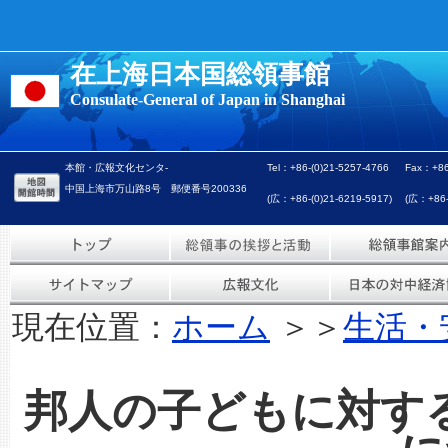
在上海日本国総領事館
Consulate-General of Japan in Shanghai
本館・広報文化センタ-
Tel：+86-(0)21-5257-4766
Fax：+86
中国上海市万山路8号 郵便番号200336
(広：+86-(0)21-6219-5917)
(広：+86-(
現在位置：
ホーム
＞＞
生活・
邦人の子どもに対す