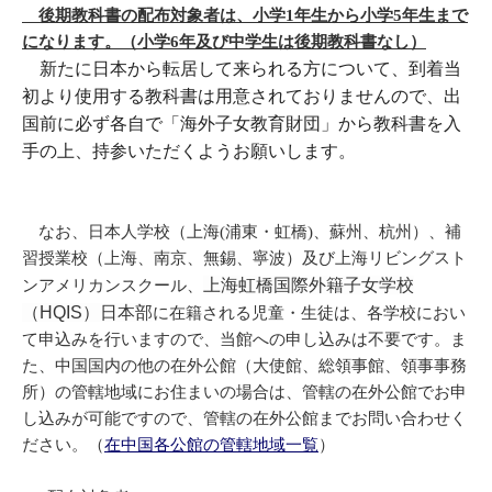
後期教科書の配布対象者は、小学1年生から小学5年生まで
になります。（小学6年及び中学生は後期教科書なし）
新たに日本から転居して来られる方について、到着当
初より使用する教科書は用意されておりませんので、
出
国前に必ず各自で「海外子女教育財団」から教科書を入
手の上、持参いただくようお願いします。
なお、日本人学校（上海(浦東・虹橋)、蘇州、杭州）、補
習授業校（上海、南京、無錫、寧波）及び上海リビングスト
上海虹橋国際外籍子女学校
ンアメリカンスクール、
（HQIS）日本部
に在籍される児童・生徒は、各学校におい
て申込みを行いますので、当館への申し込みは不要です。ま
た、中国国内の他の在外公館（大使館、総領事館、領事事務
所）の管轄地域にお住まいの場合は、管轄の在外公館でお申
し込みが可能ですので、管轄の在外公館までお問い合わせく
ださい。（
在中国各公館の管轄地域一覧
）