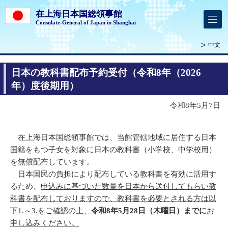
在上海日本国総領事館
Consulate-General of Japan in Shanghai
中文
日本の教科書配布予約受付（令和8年（2026
年）度後期用）
令和8年5月7日
在上海日本国総領事館では、当館管轄地域に居住する日本
国籍をもつ子女を対象に日本の教科書（小学校、中学校用）
を無償配布しています。
日本国民の負担により配布している教科書を有効に活用す
るため、
申込みに基づいた数量を日本から送付してもらい教
科書を配布しておりますので、教科書を必要とされる方は以
下1.～3.をご確認の上、
令和8年5月28日（木曜日）までに
お
申し込みください。