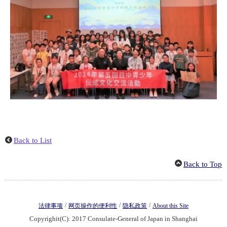
Back to List
Back to Top
/
/
/
法律事项
网页操作的便利性
隐私政策
About this Site
Copyrighit(C): 2017 Consulate-General of Japan in Shanghai