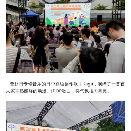
曾赴日专修音乐的日中双语创作歌手Kaga，演绎了一首首
大家耳熟能详的动漫、JPOP歌曲，将气氛推向高潮。